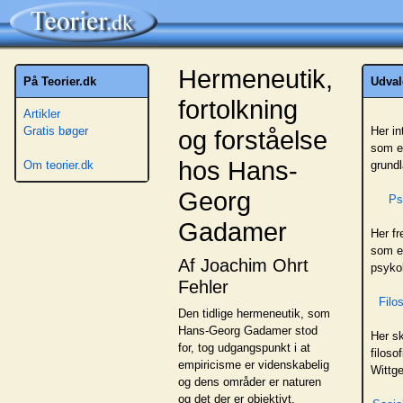
Hermeneutik,
På Teorier.dk
Udvalg
fortolkning
Artikler
Gratis bøger
Her in
og forståelse
som er
hos Hans-
Om teorier.dk
grund
Georg
Ps
Gadamer
Her f
som e
Af Joachim Ohrt
psykol
Fehler
Filo
Den tidlige hermeneutik, som
Hans-Georg Gadamer stod
Her sk
for, tog udgangspunkt i at
filoso
empiricisme er videnskabelig
Wittg
og dens områder er naturen
og det der er objektivt,