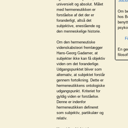
Socio
universielt og absolut. Målet
med hermeneutikken er
Om be
forståelse af det der er
hos Bo
foranderligt, altså det
benytt
subjektive, enestående og
psyko
den menneskelige historie.
Fi
Om den hermeneutiske
videnskabsteori fremlægger
En ge
Hans-Georg Gadamer, at
filoso
subjekter ikke kan få objektiv
viden om det foranderlige.
Udgangspunktet bliver som
alternativ, at subjektet forstår
gennem fortolkning. Dette er
hermeneutikkens ontologiske
udgangspunkt. Kriteriet for
gyldig viden er forståelse.
Denne er indenfor
hermeneutikken defineret
som subjektiv, partikulær og
relativ.