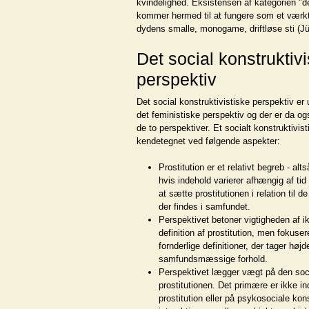
kvindelighed. Eksistensen af kategorien "d
kommer hermed til at fungere som et værkt
dydens smalle, monogame, driftløse sti (Jü
Det social konstruktivi
perspektiv
Det social konstruktivistiske perspektiv er
det feministiske perspektiv og der er da o
de to perspektiver. Et socialt konstruktivist
kendetegnet ved følgende aspekter:
Prostitution er et relativt begreb - alt
hvis indehold varierer afhængig af tid 
at sætte prostitutionen i relation til d
der findes i samfundet.
Perspektivet betoner vigtigheden af i
definition af prostitution, men fokuse
fornderlige definitioner, der tager højd
samfundsmæssige forhold.
Perspektivet lægger vægt på den soci
prostitutionen. Det primære er ikke ind
prostitution eller på psykosociale ko