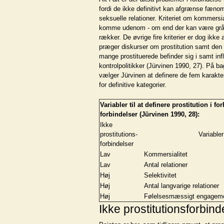
fordi de ikke definitivt kan afgrænse fænom
seksuelle relationer. Kriteriet om kommersial
komme udenom - om end der kan være gråzon
rækker. De øvrige fire kriterier er dog ikke
præger diskurser om prostitution samt den 
mange prostituerede befinder sig i samt inf
kontrolpolitikker (Jürvinen 1990, 27). På 
vælger Jürvinen at definere de fem karakter
for definitive kategorier.
Variabler til at definere prostitution i fo
forbindelser (Jürvinen 1990, 28):
Ikke
prostitutions-
Variabler
forbindelser
Lav
Kommersialitet
Lav
Antal relationer
Høj
Selektivitet
Høj
Antal langvarige relationer
Høj
Følelsesmæssigt engagem
Ikke prostitutionsforbind