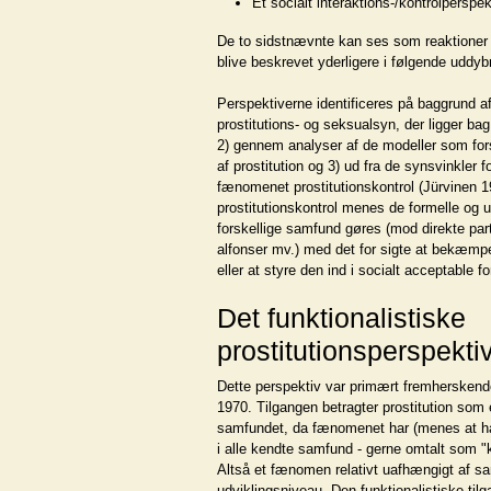
Et socialt interaktions-/kontrolperspek
De to sidstnævnte kan ses som reaktioner p
blive beskrevet yderligere i følgende uddybn
Perspektiverne identificeres på baggrund af
prostitutions- og seksualsyn, der ligger bag
2) gennem analyser af de modeller som fors
af prostitution og 3) ud fra de synsvinkler
fænomenet prostitutionskontrol (Jürvinen 
prostitutionskontrol menes de formelle og u
forskellige samfund gøres (mod direkte part
alfonser mv.) med det for sigte at bekæmp
eller at styre den ind i socialt acceptable f
Det funktionalistiske
prostitutionsperspekti
Dette perspektiv var primært fremherskende
1970. Tilgangen betragter prostitution som
samfundet, da fænomenet har (menes at have
i alle kendte samfund - gerne omtalt som "
Altså et fænomen relativt uafhængigt af sa
udviklingsniveau. Den funktionalistiske tilg