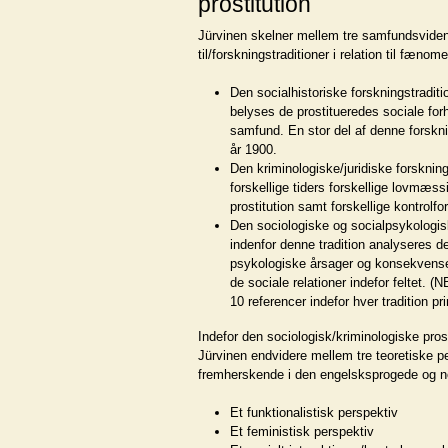
prostitution
Jürvinen skelner mellem tre samfundsviden
til/forskningstraditioner i relation til fænome
Den socialhistoriske forskningstraditi
belyses de prostitueredes sociale forho
samfund. En stor del af denne forskn
år 1900.
Den kriminologiske/juridiske forskning
forskellige tiders forskellige lovmæss
prostitution samt forskellige kontrolf
Den sociologiske og socialpsykologisk
indenfor denne tradition analyseres 
psykologiske årsager og konsekvenser 
de sociale relationer indefor feltet. (
10 referencer indefor hver tradition p
Indefor den sociologisk/kriminologiske pros
Jürvinen endvidere mellem tre teoretiske 
fremherskende i den engelsksprogede og no
Et funktionalistisk perspektiv
Et feministisk perspektiv