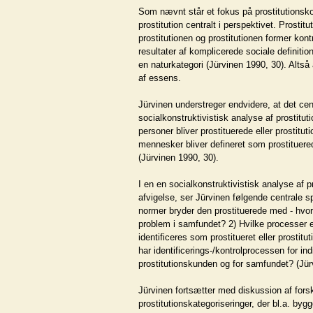
Som nævnt står et fokus på prostitutionskon
prostitution centralt i perspektivet. Prostit
prostitutionen og prostitutionen former kon
resultater af komplicerede sociale definitio
en naturkategori (Jürvinen 1990, 30). Altså 
af essens.
Jürvinen understreger endvidere, at det cen
socialkonstruktivistisk analyse af prostituti
personer bliver prostituerede eller prostit
mennesker bliver defineret som prostituered
(Jürvinen 1990, 30).
I en en socialkonstruktivistisk analyse af p
afvigelse, ser Jürvinen følgende centrale s
normer bryder den prostituerede med - hvorf
problem i samfundet? 2) Hvilke processer e
identificeres som prostitueret eller prostitu
har identificerings-/kontrolprocessen for ind
prostitutionskunden og for samfundet? (Jür
Jürvinen fortsætter med diskussion af forsk
prostitutionskategoriseringer, der bl.a. by