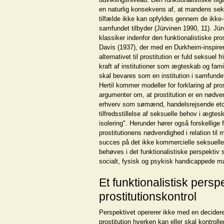
en naturlig konsekvens af, at mandens se
tilfælde ikke kan opfyldes gennem de ikke-
samfundet tilbyder (Jürvinen 1990, 11). Jürv
klassiker indenfor den funktionalistiske pro
Davis (1937), der med en Durkheim-inspirer
alternativet til prostitution er fuld seksuel fr
kraft af institutioner som ægteskab og fam
skal bevares som en institution i samfunde
Hertil kommer modeller for forklaring af pro
argumenter om, at prostitution er en nødve
erhverv som sømænd, handelsrejsende etc.,
tilfredsstillelse af seksuelle behov i ægtesk
isolering". Herunder hører også forskellige 
prostitutionens nødvendighed i relation til
succes på det ikke kommercielle seksuelle 
behøves i det funktionalistiske perspektiv so
socialt, fysisk og psykisk handicappede m
Et funktionalistisk persp
prostitutionskontrol
Perspektivet opererer ikke med en decidere
prostitution hverken kan eller skal kontro