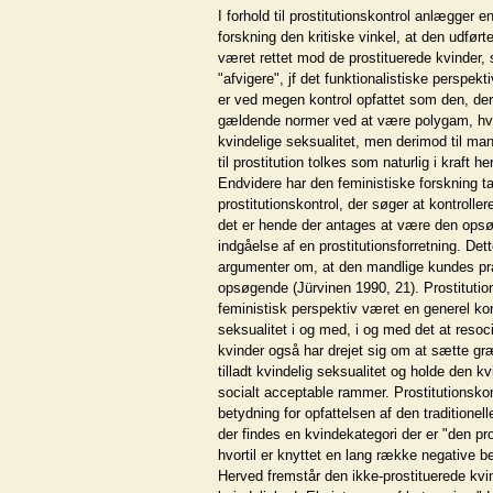
I forhold til prostitutionskontrol anlægger e
forskning den kritiske vinkel, at den udført
været rettet mod de prostituerede kvinder,
"afvigere", jf det funktionalistiske perspek
er ved megen kontrol opfattet som den, der 
gældende normer ved at være polygam, hvil
kvindelige seksualitet, men derimod til man
til prostitution tolkes som naturlig i kraft h
Endvidere har den feministiske forskning ta
prostitutionskontrol, der søger at kontrolle
det er hende der antages at være den opsø
indgåelse af en prostitutionsforretning. De
argumenter om, at den mandlige kundes pra
opsøgende (Jürvinen 1990, 21). Prostitution
feministisk perspektiv været en generel kon
seksualitet i og med, i og med det at resoci
kvinder også har drejet sig om at sætte græ
tilladt kvindelig seksualitet og holde den kv
socialt acceptable rammer. Prostitutionsko
betydning for opfattelsen af den traditionelle
der findes en kvindekategori der er "den pro
hvortil er knyttet en lang række negative b
Herved fremstår den ikke-prostituerede kvi