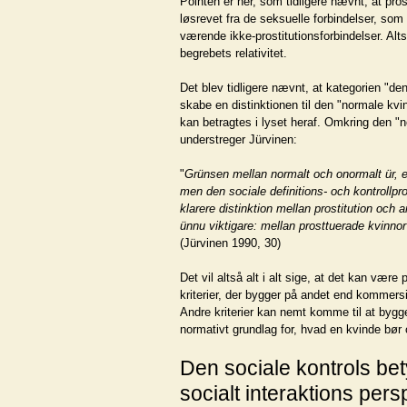
Pointen er her, som tidligere nævnt, at pro
løsrevet fra de seksuelle forbindelser, so
værende ikke-prostitutionsforbindelser. Alt
begrebets relativitet.
Det blev tidligere nævnt, at kategorien "den
skabe en distinktionen til den "normale kvi
kan betragtes i lyset heraf. Omkring den "n
understreger Jürvinen:
"
Grünsen mellan normalt och onormalt ür, en
men den sociale definitions- och kontrollp
klarere distinktion mellan prostitution och a
ünnu viktigare: mellan prosttuerade kvinnor
(Jürvinen 1990, 30)
Det vil altså alt i alt sige, at det kan vær
kriterier, der bygger på andet end kommersi
Andre kriterier kan nemt komme til at byg
normativt grundlag for, hvad en kvinde bør o
Den sociale kontrols bet
socialt interaktions pers