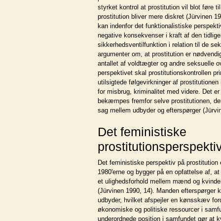
styrket kontrol at prostitution vil blot føre ti
prostitution bliver mere diskret (Jürvinen 19
kan indenfor det funktionalistiske perspekt
negative konsekvenser i kraft af den tidlig
sikkerhedsventilfunktion i relation til de se
argumenter om, at prostitution er nødvendi
antallet af voldtægter og andre seksuelle o
perspektivet skal prostitutionskontrollen pr
utilsigtede følgevirkninger af prostitutionen 
for misbrug, kriminalitet med videre. Det er
bekæmpes fremfor selve prostitutionen, de
sag mellem udbyder og efterspørger (Jürvi
Det feministiske
prostitutionsperspekti
Det feministiske perspektiv på prostitution 
1980'erne og bygger på en opfattelse af, at p
et ulighedsforhold mellem mænd og kvinder
(Jürvinen 1990, 14). Manden efterspørger 
udbyder, hvilket afspejler en kønsskæv ford
økonomiske og politiske ressourcer i samf
underordnede position i samfundet gør at kv