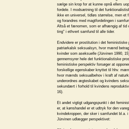
sælge sin krop for at kunne opnå ellers u
fordele. I modsætning til det funktionalistis
ikke en universel, tidløs størrelse, men e
og forandres med magtfordelingen i samfun
Altså et fænomen, som er afhængig af tid o
ting" i ethvert samfund til alle tider.
Endvidere er prostitution i det feministiske 
patriarkalsk seksualsyn, hvor mænd betra
kvinder som aseksuelle (Jürvinen 1990, 15
gennemsyrer hele det funktionalistiske pro
feministiske perspektiv forsøger at oppone
forskellige egenskaber knyttet til hhv. mæn
hvor mænds seksualbehov i kraft af naturk
underordnes ægteskabet og kvinders seksu
sekundært i forhold til kvindens reprodukti
16).
Et andet vigtigt udgangspunkt i det feminis
er, at kønshandel er et udtryk for den vare
kvindekroppen, der sker i samfundet bl.a. i
Jürvinen udlægger perspektivet: