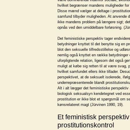
hvilket begrænser mandens muligheder for a
Disse mænd vælger at deltage i prostituti
samfund tilbyder muligheden. At anvende 
ikke mandens problem på længere sigt; det 
opnås ved den umiddelbare forløsning. (Jür
Det feministiske perspektiv tager endvidere 
betydninger knyttet til det benytte sig en 
blot den seksuelle tilfredsstillelse og udl
nemlig også knyttet en række betydninger
uforpligtende relation, ligesom det også g
muligt at købe sig retten til at være svag, 
hvilket samfundet ellers ikke tillader. Des
perspektivet, at de seksuelt isolerede, iføl
underrepræsenterede blandt prostitutionsku
Alt i alt lægger det feministiske perspektiv a
biologisk seksualsyn kendetegnet ved ess
prostitution er ikke blot et spørgsmål om 
kønsrelateret magt (Jürvinen 1990, 19).
Et feministisk perspektiv
prostitutionskontrol