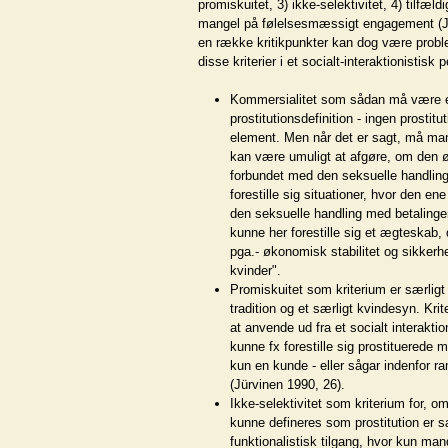
promiskuitet, 3) ikke-selektivitet, 4) tilfæl
mangel på følelsesmæssigt engagement (Jü
en række kritikpunkter kan dog være probl
disse kriterier i et socialt-interaktionistisk 
Kommersialitet som sådan må være e
prostitutionsdefinition - ingen prosti
element. Men når det er sagt, må man
kan være umuligt at afgøre, om den 
forbundet med den seksuelle handling
forestille sig situationer, hvor den ene
den seksuelle handling med betalinge
kunne her forestille sig et ægteskab, d
pga.- økonomisk stabilitet og sikkerhe
kvinder".
Promiskuitet som kriterium er særligt k
tradition og et særligt kvindesyn. Kri
at anvende ud fra et socialt interakti
kunne fx forestille sig prostituerede 
kun en kunde - eller sågar indenfor 
(Jürvinen 1990, 26).
Ikke-selektivitet som kriterium for, om
kunne defineres som prostitution er s
funktionalistisk tilgang, hvor kun mand