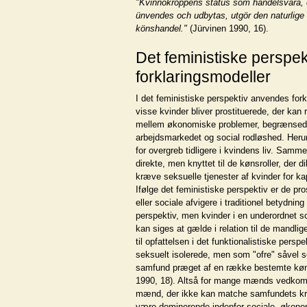
"Kvinnokroppens status som handelsvara,
ünvendes och udbytas, utgör den naturlige 
könshandel."
(Jürvinen 1990, 16).
Det feministiske perspek
forklaringsmodeller
I det feministiske perspektiv anvendes fork
visse kvinder bliver prostituerede, der ka
mellem økonomiske problemer, begrænsed
arbejdsmarkedet og social rodløshed. Herun
for overgreb tidligere i kvindens liv. Sam
direkte, men knyttet til de kønsroller, der di
kræve seksuelle tjenester af kvinder for kap
Ifølge det feministiske perspektiv er de pr
eller sociale afvigere i traditionel betydning
perspektiv, men kvinder i en underordnet s
kan siges at gælde i relation til de mandli
til opfattelsen i det funktionalistiske persp
seksuelt isolerede, men som "ofre" såvel so
samfund præget af en række bestemte kønsr
1990, 18). Altså for mange mænds vedko
mænd, der ikke kan matche samfundets krav 
være dominerende indenfor sociale, økono