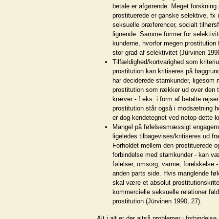
betale er afgørende. Meget forskning
prostituerede er ganske selektive, fx i f
seksuelle præferencer, socialt tilhørs
lignende. Samme former for selektivi
kunderne, hvorfor megen prostitution 
stor grad af selektivitet (Jürvinen 199
Tilfældighed/kortvarighed som kriteriu
prostitution kan kritiseres på baggrun
har deciderede stamkunder, ligesom m
prostitution som rækker ud over den t
kræver - f.eks. i form af betalte rejs
prostitution står også i modsætning h
er dog kendetegnet ved netop dette kr
Mangel på følelsesmæssigt engageme
ligeledes tilbagevises/kritiseres ud fr
Forholdet mellem den prostituerede og
forbindelse med stamkunder - kan v
følelser, omsorg, varme, forelskelse 
anden parts side. Hvis manglende f
skal være et absolut prostitutionskrit
kommercielle seksuelle relationer fald
prostitution (Jürvinen 1990, 27).
Alt i alt er der altså problemer i forbindels