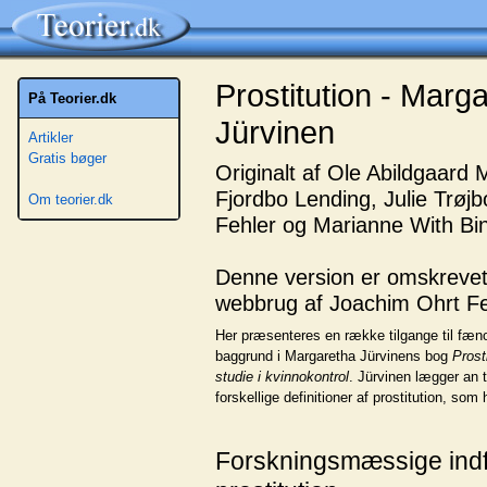
Prostitution - Marg
På Teorier.dk
Jürvinen
Artikler
Gratis bøger
Originalt af Ole Abildgaard 
Fjordbo Lending, Julie Trøj
Om teorier.dk
Fehler og Marianne With Bin
Denne version er omskrevet 
webbrug af Joachim Ohrt Fe
Her præsenteres en række tilgange til fæn
baggrund i Margaretha Jürvinens bog
Prosti
studie i kvinnokontrol
. Jürvinen lægger an t
forskellige definitioner af prostitution, som
Forskningsmæssige indfal