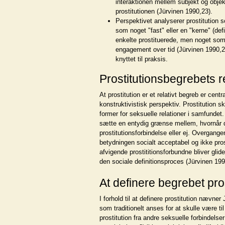
interaktionen mellem subjekt og objekt
prostitutionen (Jürvinen 1990,23).
Perspektivet analyserer prostitution s
som noget "fast" eller en "kerne" (defi
enkelte prostituerede, men noget som v
engagement over tid (Jürvinen 1990,24
knyttet til praksis.
Prostitutionsbegrebets re
At prostitution er et relativt begreb er centra
konstruktivistisk perspektiv. Prostitution ska
former for seksuelle relationer i samfunde
sætte en entydig grænse mellem, hvornår d
prostitutionsforbindelse eller ej. Overgange
betydningen socialt acceptabel og ikke pros
afvigende prostititionsforbundne bliver gli
den sociale definitionsproces (Jürvinen 199
At definere begrebet pros
I forhold til at definere prostitution nævner
som traditionelt anses for at skulle være t
prostitution fra andre seksuelle forbindelse