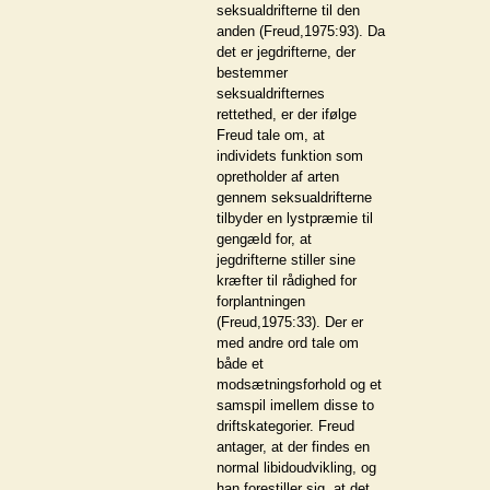
seksualdrifterne til den
anden (Freud,1975:93). Da
det er jegdrifterne, der
bestemmer
seksualdrifternes
rettethed, er der ifølge
Freud tale om, at
individets funktion som
opretholder af arten
gennem seksualdrifterne
tilbyder en lystpræmie til
gengæld for, at
jegdrifterne stiller sine
kræfter til rådighed for
forplantningen
(Freud,1975:33). Der er
med andre ord tale om
både et
modsætningsforhold og et
samspil imellem disse to
driftskategorier. Freud
antager, at der findes en
normal libidoudvikling, og
han forestiller sig, at det