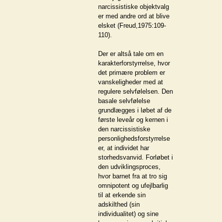
narcissistiske objektvalg
er med andre ord at blive
elsket (Freud,1975:109-
110).
Der er altså tale om en
karakterforstyrrelse, hvor
det primære problem er
vanskeligheder med at
regulere selvfølelsen. Den
basale selvfølelse
grundlægges i løbet af de
første leveår og kernen i
den narcissistiske
personlighedsforstyrrelse
er, at individet har
storhedsvanvid. Forløbet i
den udviklingsproces,
hvor barnet fra at tro sig
omnipotent og ufejlbarlig
til at erkende sin
adskilthed (sin
individualitet) og sine