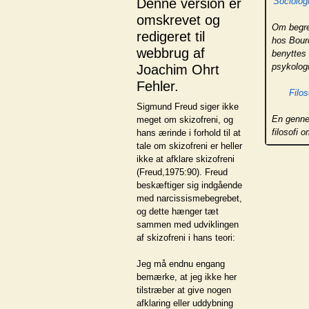
Denne version er
Sociologi
omskrevet og
Om begre
redigeret til
hos Bourd
webbrug af
benyttes 
psykolog
Joachim Ohrt
Fehler.
Filos
Sigmund Freud siger ikke
En genne
meget om skizofreni, og
filosofi 
hans ærinde i forhold til at
tale om skizofreni er heller
ikke at afklare skizofreni
(Freud,1975:90). Freud
beskæftiger sig indgående
med narcissismebegrebet,
og dette hænger tæt
sammen med udviklingen
af skizofreni i hans teori:
Jeg må endnu engang
bemærke, at jeg ikke her
tilstræber at give nogen
afklaring eller uddybning