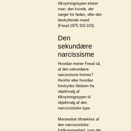
tilknytningstypen elsker
man: den kvinde, der
sørger for føden, eller den
beskyttende mand
(Freud,1975:102-103).
Den
sekundære
narcissisme
Hvordan mener Freud så,
at den sekundære
narcissisme formes?
Hvorfor eller hvordan
forskydes libidoen fra
objektvalg af
tilknytningstypen til
objektvalg af den
narcissistiske type.
Mennesket tiltrækkes af
den narcissistiske
fuldkommenhed, som det