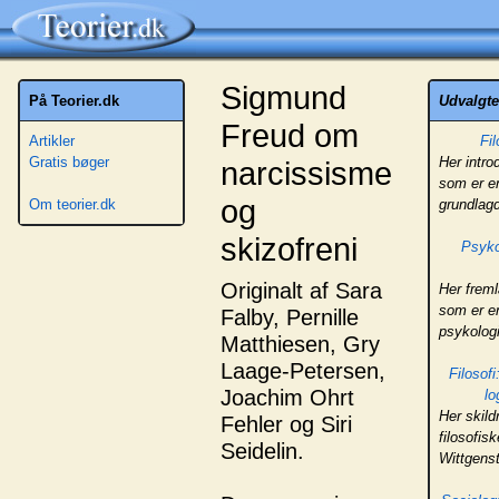
Sigmund
På Teorier.dk
Udvalgte 
Freud om
Artikler
Fil
Gratis bøger
Her intro
narcissisme
som er en
og
Om teorier.dk
grundlag
skizofreni
Psyko
Originalt af Sara
Her frem
som er e
Falby, Pernille
psykologi
Matthiesen, Gry
Laage-Petersen,
Filosofi
Joachim Ohrt
lo
Her skild
Fehler og Siri
filosofis
Seidelin.
Wittgens