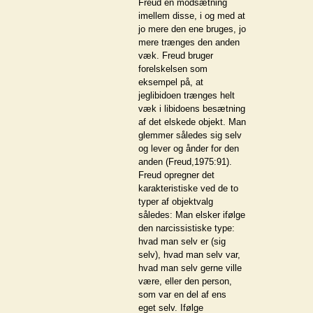
Freud en modsætning
imellem disse, i og med at
jo mere den ene bruges, jo
mere trænges den anden
væk. Freud bruger
forelskelsen som
eksempel på, at
jeglibidoen trænges helt
væk i libidoens besætning
af det elskede objekt. Man
glemmer således sig selv
og lever og ånder for den
anden (Freud,1975:91).
Freud opregner det
karakteristiske ved de to
typer af objektvalg
således: Man elsker ifølge
den narcissistiske type:
hvad man selv er (sig
selv), hvad man selv var,
hvad man selv gerne ville
være, eller den person,
som var en del af ens
eget selv. Ifølge